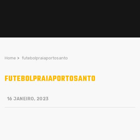
Home
>
futebolpraiaportosanto
FUTEBOLPRAIAPORTOSANTO
16 JANEIRO, 2023