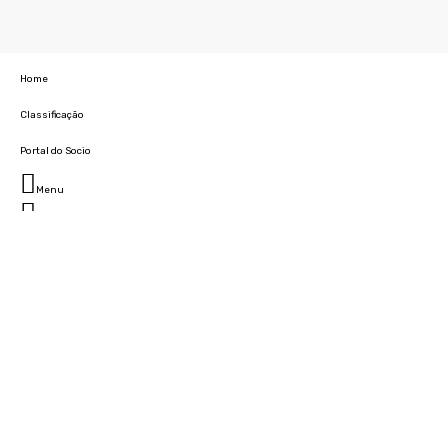
Home
Classificação
Portal do Socio
Menu
Fechar
Home
Clube
História
Marcha
Sede
Instalações
Cidade Desportiva