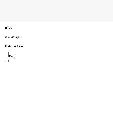
Home
Classificação
Portal do Socio
Menu
Fechar
Home
Clube
História
Marcha
Sede
Instalações