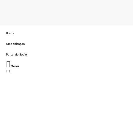
Home
Classificação
Portal do Socio
Menu
Fechar
Home
Clube
História
Marcha
Sede
Instalações