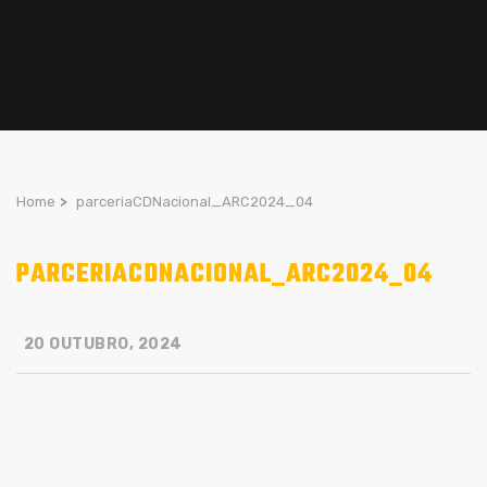
Home
>
parceriaCDNacional_ARC2024_04
PARCERIACDNACIONAL_ARC2024_04
20 OUTUBRO, 2024