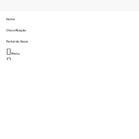
Home
Classificação
Portal do Socio
Menu
Fechar
Home
Clube
História
Marcha
Sede
Instalações
Cidade Desportiva