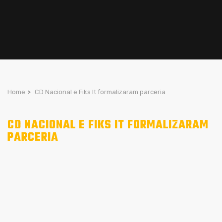
Home
>
CD Nacional e Fiks It formalizaram parceria
CD NACIONAL E FIKS IT FORMALIZARAM
PARCERIA