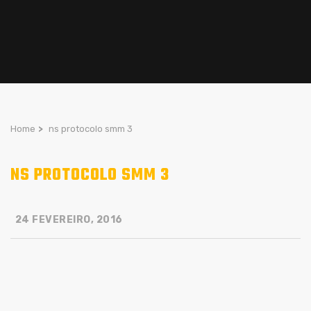
Home
>
ns protocolo smm 3
NS PROTOCOLO SMM 3
24 FEVEREIRO, 2016