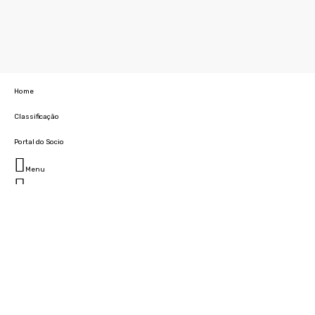
Home
Classificação
Portal do Socio
Menu
Fechar
Home
Clube
História
Marcha
Sede