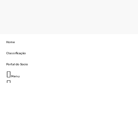
Home
Classificação
Portal do Socio
Menu
Fechar
Home
Clube
História
Marcha
Sede