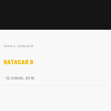
Home
>
natacao 8
NATACAO 8
12 JUNHO, 2018