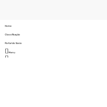
Home
Classificação
Portal do Socio
Menu
Fechar
Home
Clube
História
Marcha
Sede
Instalações