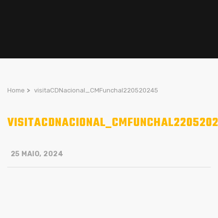
Home
>
visitaCDNacional_CMFunchal220520245
VISITACDNACIONAL_CMFUNCHAL220520
25 MAIO, 2024