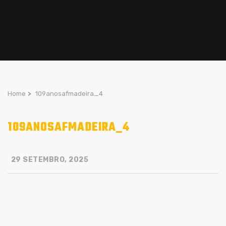
Home
>
109anosafmadeira_4
109ANOSAFMADEIRA_4
29 SETEMBRO, 2025