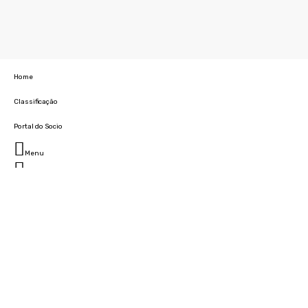
Home
Classificação
Portal do Socio
Menu
Fechar
Home
Clube
História
Marcha
Sede
Instalações