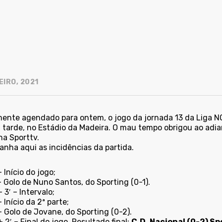
EIRO, 2021
lmente agendado para ontem, o jogo da jornada 13 da Liga NO
a tarde, no Estádio da Madeira. O mau tempo obrigou ao ad
na Sporttv.
nha aqui as incidências da partida.
 Início do jogo;
 Golo de Nuno Santos, do Sporting (0-1).
 3′ – Intervalo;
 Início da 2ª parte;
 Golo de Jovane, do Sporting (0-2).
 2′ – Final do jogo. Resultado final:
C.D. Nacional (0-2) Sp