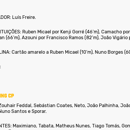
.
DOR: Luís Freire.
ITUIÇÕES:
Ruben Micael por Kenji Gorré (46’m), Camacho por
n (66’m), Azouni por Francisco Ramos (82’m), João Vigário p
INA: Cartão amarelo a Ruben Micael (10’m), Nuno Borges (60
:
ING CP
Zouhair Feddal, Sebástian Coates, Neto, João Palhinha, Joã
Nuno Santos e Sporar.
TES: Maximiano, Tabata, Matheus Nunes, Tiago Tomás, Gonzal