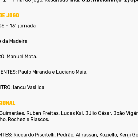
DE JOGO
OS – 13ª jornada
o da Madeira
O: Manuel Mota.
ENTES: Paulo Miranda e Luciano Maia.
TRO: Iancu Vasilica.
CIONAL
Guimarães, Ruben Freitas, Lucas Kal, Júlio César, João Vigá
o, Rochez e Riascos.
ES: Riccardo Piscitelli, Pedrão, Alhassan, Koziello, Kenji Gor