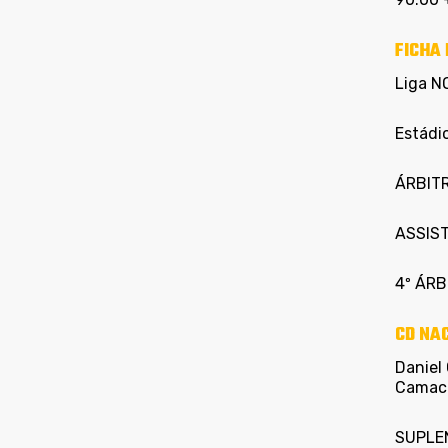
FICHA 
Liga N
Estádi
ÁRBITR
ASSIST
4º ÁRBI
CD NA
Daniel 
Camach
SUPLENT