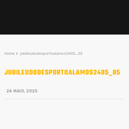
Home
>
jubileudodesportoalamos2405_05
JUBILEUDODESPORTOALAMOS2405_05
24 MAIO, 2025