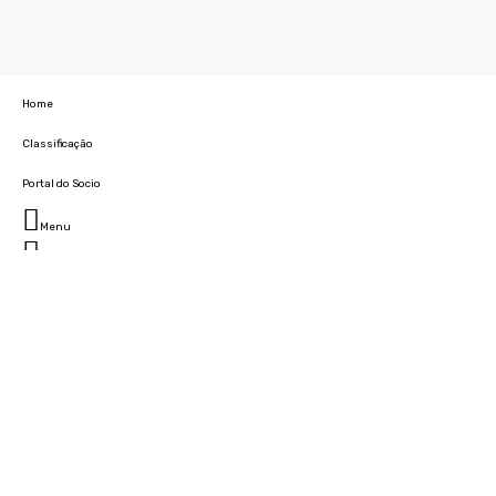
Home
Classificação
Portal do Socio
Menu
Fechar
Home
Clube
História
Marcha
Sede
Instalações