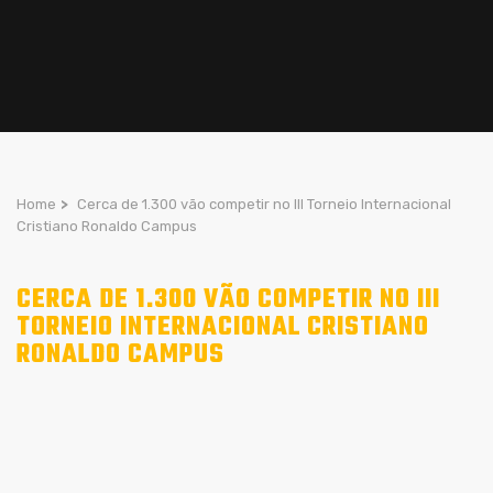
Home
>
Cerca de 1.300 vão competir no III Torneio Internacional
Cristiano Ronaldo Campus
CERCA DE 1.300 VÃO COMPETIR NO III
TORNEIO INTERNACIONAL CRISTIANO
RONALDO CAMPUS