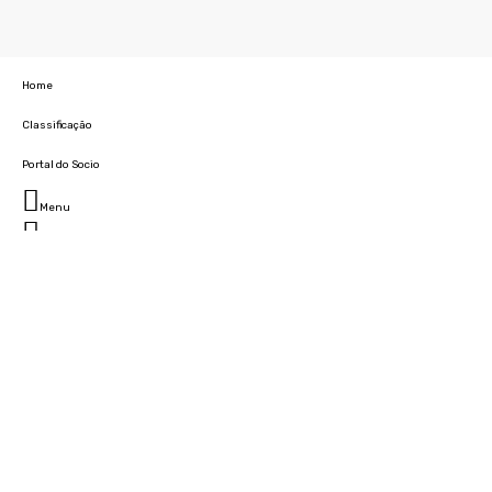
Home
Classificação
Portal do Socio
Menu
Fechar
Home
Clube
História
Marcha
Sede
Instalações
Cidade Desportiva