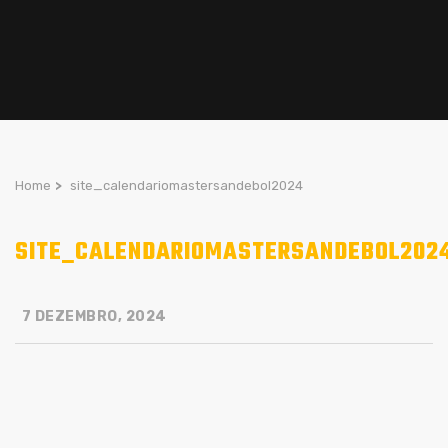
Home
>
site_calendariomastersandebol2024
SITE_CALENDARIOMASTERSANDEBOL202
7 DEZEMBRO, 2024