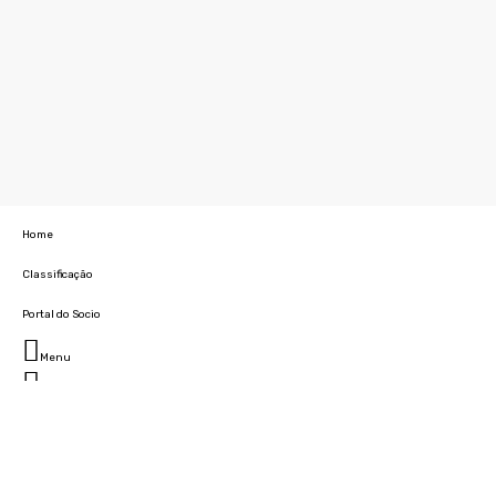
Home
Classificação
Portal do Socio
Menu
Fechar
Home
Clube