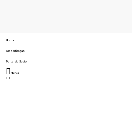
Home
Classificação
Portal do Socio
Menu
Fechar
Home
Clube
História
Marcha
Sede