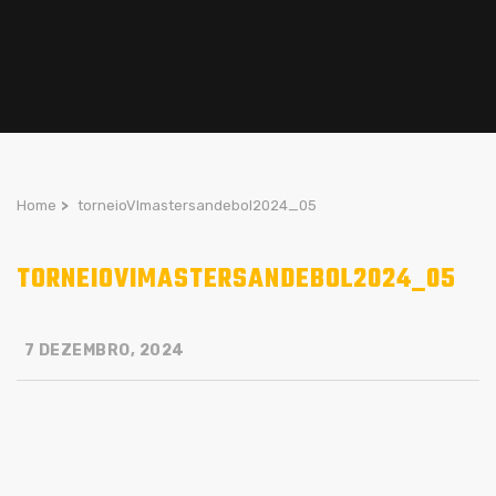
Home
>
torneioVImastersandebol2024_05
TORNEIOVIMASTERSANDEBOL2024_05
7 DEZEMBRO, 2024