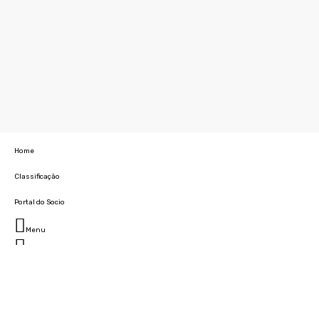
Home
Classificação
Portal do Socio
Menu
Fechar
Home
Clube