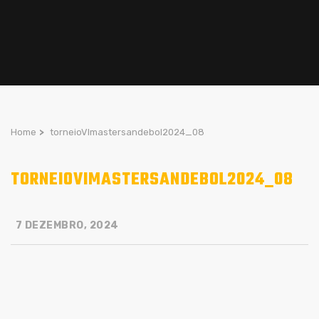
Home
>
torneioVImastersandebol2024_08
TORNEIOVIMASTERSANDEBOL2024_08
7 DEZEMBRO, 2024