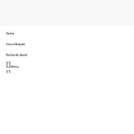
Home
Classificação
Portal do Socio
Menu
Fechar
Home
Clube
História
Marcha
Sede
Instalações