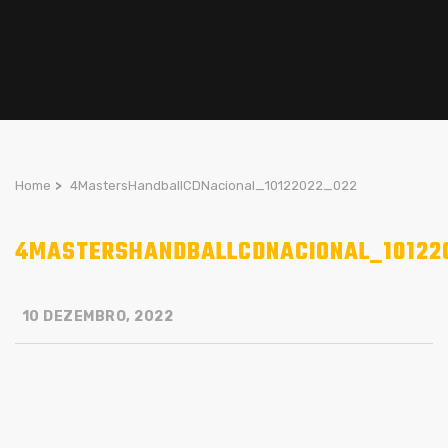
Home
>
4MastersHandballCDNacional_10122022_022
4MASTERSHANDBALLCDNACIONAL_10122
10 DEZEMBRO, 2022