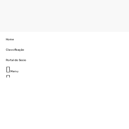
Home
Classificação
Portal do Socio
Menu
Fechar
Home
Clube
História
Marcha
Sede