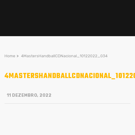
Home
>
4MastersHandballCDNacional_10122022_034
4MASTERSHANDBALLCDNACIONAL_10122
11 DEZEMBRO, 2022