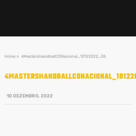
Home
>
4MastersHandballCDNacional_10122022_05
4MASTERSHANDBALLCDNACIONAL_10122
10 DEZEMBRO, 2022