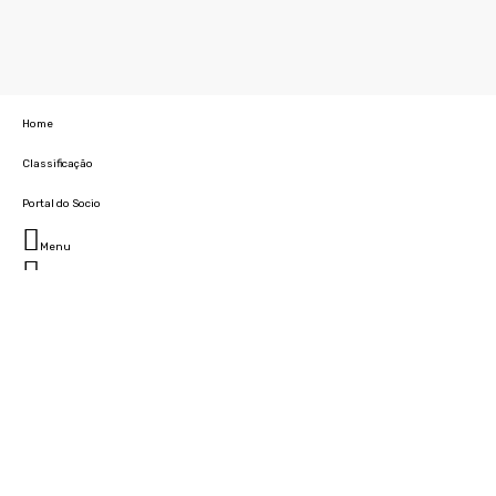
Home
Classificação
Portal do Socio
Menu
Fechar
Home
Clube
História
Marcha
Sede
Instalações