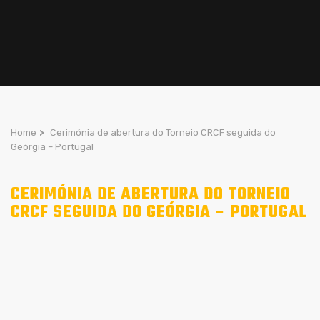
Home
>
Cerimónia de abertura do Torneio CRCF seguida do
Geórgia – Portugal
CERIMÓNIA DE ABERTURA DO TORNEIO
CRCF SEGUIDA DO GEÓRGIA – PORTUGAL