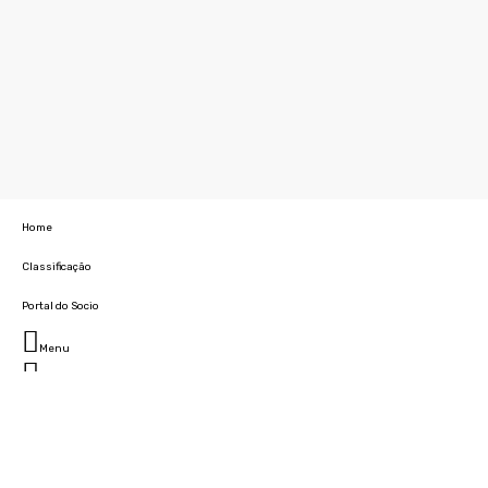
Home
Classificação
Portal do Socio
Menu
Fechar
Home
Clube