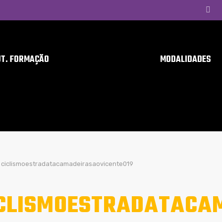
UT. FORMAÇÃO
MODALIDADES
ciclismoestradatacamadeirasaovicente019
CLISMOESTRADATACA