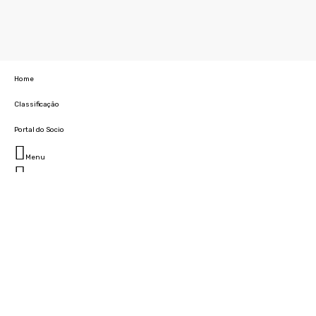
Home
Classificação
Portal do Socio
Menu
Fechar
Home
Clube
História
Marcha
Sede
Instalações