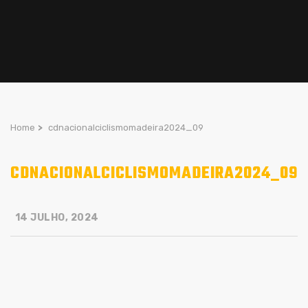
Home
>
cdnacionalciclismomadeira2024_09
CDNACIONALCICLISMOMADEIRA2024_09
14 JULHO, 2024