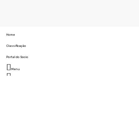
Home
Classificação
Portal do Socio
Menu
Fechar
Home
Clube
História
Marcha
Sede
Instalações