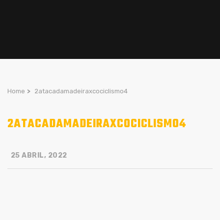
Home
>
2atacadamadeiraxcociclismo4
2ATACADAMADEIRAXCOCICLISMO4
25 ABRIL, 2022