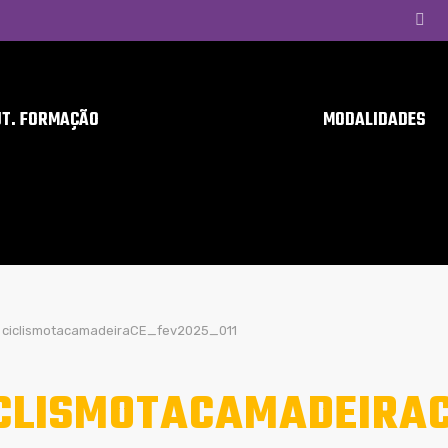
UT. FORMAÇÃO
MODALIDADES
ciclismotacamadeiraCE_fev2025_011
CLISMOTACAMADEIRAC