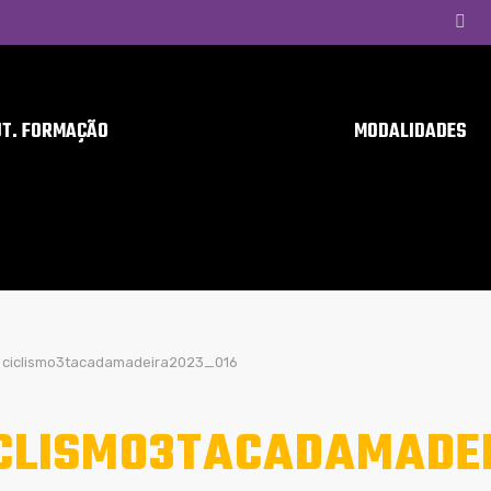
UT. FORMAÇÃO
MODALIDADES
ciclismo3tacadamadeira2023_016
CLISMO3TACADAMADE