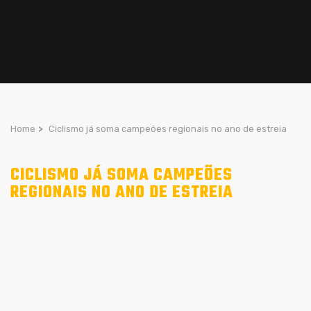
Home
>
Ciclismo já soma campeões regionais no ano de estreia
CICLISMO JÁ SOMA CAMPEÕES
REGIONAIS NO ANO DE ESTREIA