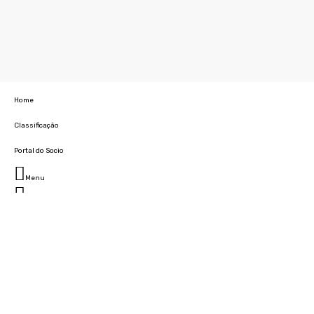
Home
Classificação
Portal do Socio
Menu
Fechar
Home
Clube
História
Marcha
Sede