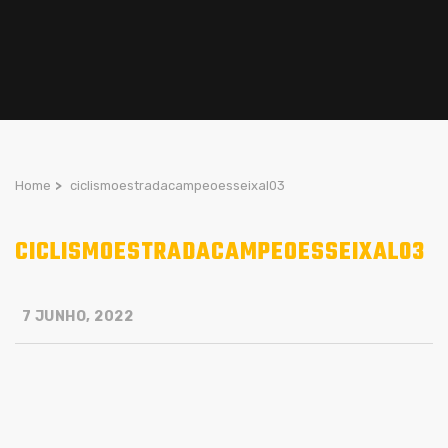
Home
>
ciclismoestradacampeoesseixal03
CICLISMOESTRADACAMPEOESSEIXAL03
7 JUNHO, 2022