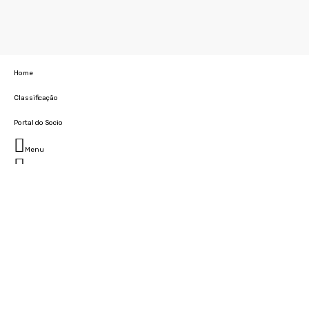
Home
Classificação
Portal do Socio
Menu
Fechar
Home
Clube
História
Marcha
Sede
Instalações