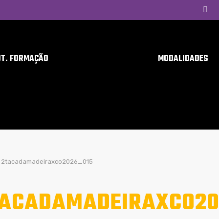
UT. FORMAÇÃO
MODALIDADES
2tacadamadeiraxco2026_015
ACADAMADEIRAXCO20