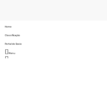
Home
Classificação
Portal do Socio
Menu
Fechar
Home
Clube
História
Marcha
Sede
Instalações