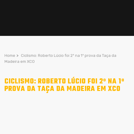
Home
>
Ciclismo: Roberto Lúcio foi 2º na 1ª prova da Taça da
Madeira em XCO
CICLISMO: ROBERTO LÚCIO FOI 2º NA 1ª
PROVA DA TAÇA DA MADEIRA EM XCO