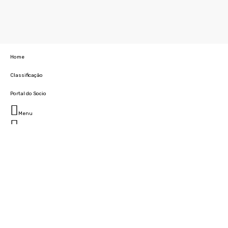
Home
Classificação
Portal do Socio
Menu
Fechar
Home
Clube
História
Marcha
Sede
Instalações