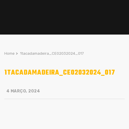
Home
>
1tacadamadeira_CE02032024_017
1TACADAMADEIRA_CE02032024_017
4 MARÇO, 2024