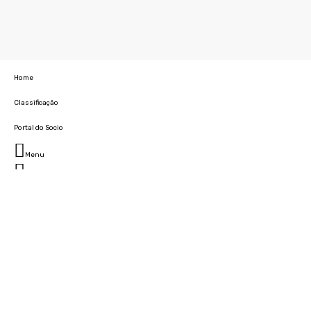
Home
Classificação
Portal do Socio
Menu
Fechar
Home
Clube
História
Marcha
Sede
Instalações