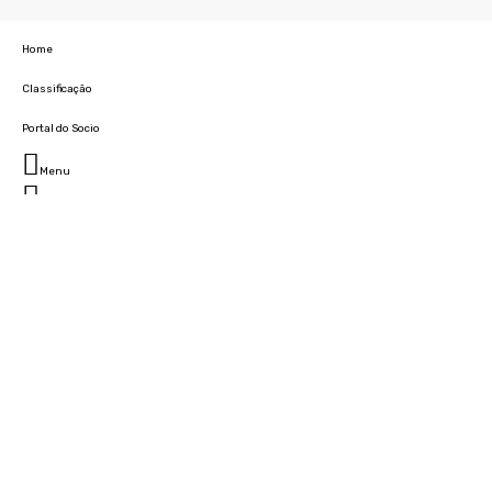
Home
Classificação
Portal do Socio
Menu
Fechar
Home
Clube
História
Marcha
Sede
Instalações
Cidade Desportiva
Estádio da Madeira