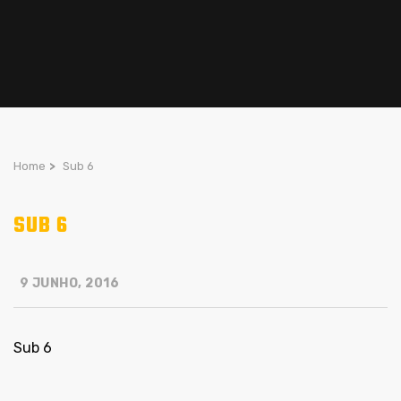
Home
>
Sub 6
SUB 6
9 JUNHO, 2016
Sub 6