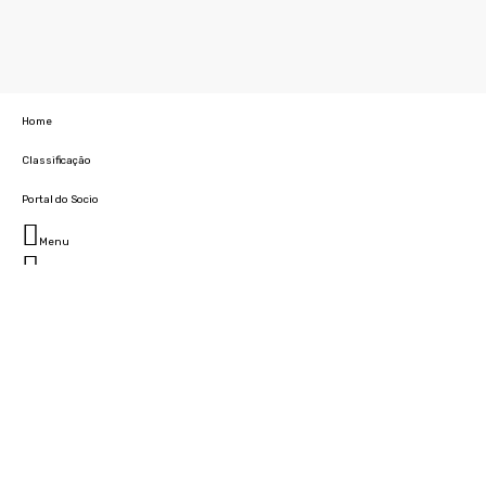
Home
Classificação
Portal do Socio
Menu
Fechar
Home
Clube
História
Marcha
Sede
Instalações