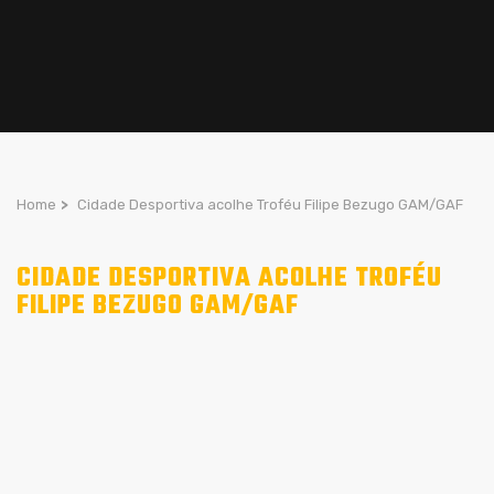
Home
>
Cidade Desportiva acolhe Troféu Filipe Bezugo GAM/GAF
CIDADE DESPORTIVA ACOLHE TROFÉU
FILIPE BEZUGO GAM/GAF