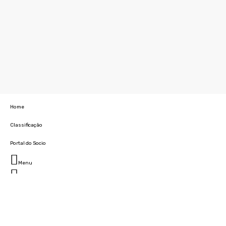
Home
Classificação
Portal do Socio
Menu
Fechar
Home
Clube