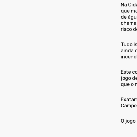
Na Cid
que ma
de águ
chamas,
risco 
Tudo i
ainda 
incêndi
Este c
jogo d
que o 
Exatam
Campeon
O jogo