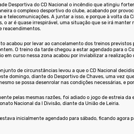
ade Desportiva do CD Nacional o incêndio que atingiu for
neira o complexo desportivo do clube, acabando por provo
a e telecomunicações. A juntar a isso, e porque à volta da 
 o ar é quase irrespirável, uma situação que se irá manter
de reacendimentos.
sto acabou por levar ao cancelamento dos treinos previstos 
ontem. O treino da tarde chegou a estar agendado para o C
o em curso nessa zona acabou por inviabilizar a realização 
onjunto de circunstâncias levou a que o CD Nacional decid
este domingo, diante do Desportivo de Chaves, uma vez que
mesmo se possa desenrolar nas condições necessárias, e por
ente pelas mesmas razões, foi adiado o jogo de estreia da 
ato Nacional da I Divisão, diante da União de Leiria.
 estava inicialmente agendado para sábado, ficando agora p