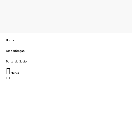
Home
Classificação
Portal do Socio
Menu
Fechar
Home
Clube
História
Marcha
Sede