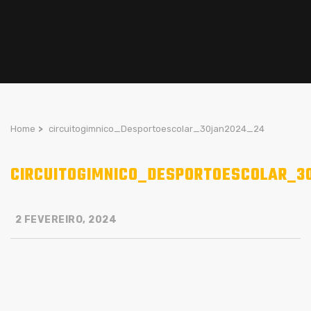
Home
>
circuitogimnico_Desportoescolar_30jan2024_24
CIRCUITOGIMNICO_DESPORTOESCOLAR_3
2 FEVEREIRO, 2024