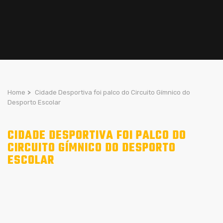
Home
>
Cidade Desportiva foi palco do Circuito Gímnico do
Desporto Escolar
CIDADE DESPORTIVA FOI PALCO DO
CIRCUITO GÍMNICO DO DESPORTO
ESCOLAR