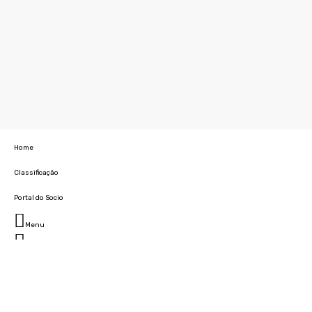
Home
Classificação
Portal do Socio
Menu
Fechar
Home
Clube