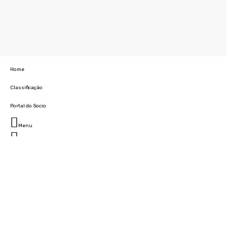
Home
Classificação
Portal do Socio
Menu
Fechar
Home
Clube
História
Marcha
Sede