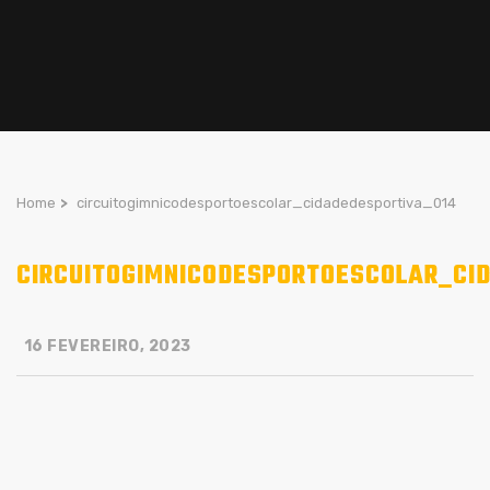
Home
>
circuitogimnicodesportoescolar_cidadedesportiva_014
CIRCUITOGIMNICODESPORTOESCOLAR_CI
16 FEVEREIRO, 2023