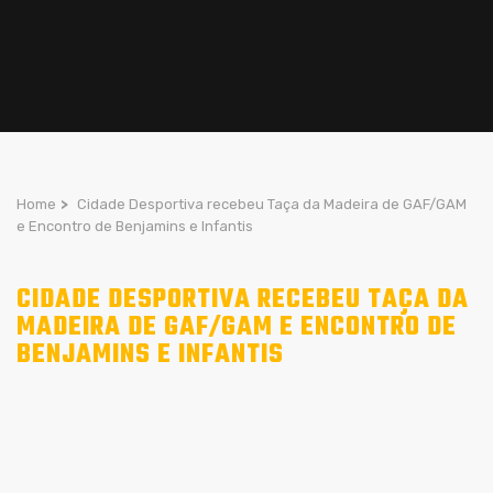
Home
>
Cidade Desportiva recebeu Taça da Madeira de GAF/GAM
e Encontro de Benjamins e Infantis
CIDADE DESPORTIVA RECEBEU TAÇA DA
MADEIRA DE GAF/GAM E ENCONTRO DE
BENJAMINS E INFANTIS