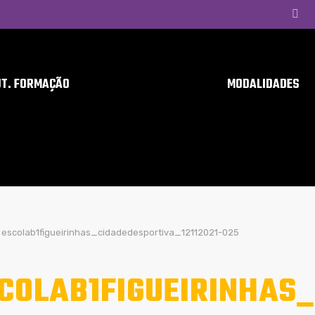
UT. FORMAÇÃO
MODALIDADES
escolab1figueirinhas_cidadedesportiva_12112021-025
COLAB1FIGUEIRINHAS_