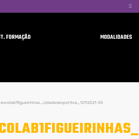
UT. FORMAÇÃO
MODALIDADES
escolab1figueirinhas_cidadedesportiva_12112021-05
COLAB1FIGUEIRINHAS_