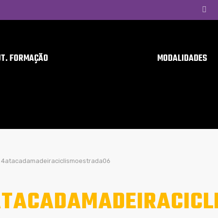
UT. FORMAÇÃO
MODALIDADES
4atacadamadeiraciclismoestrada06
TACADAMADEIRACICL