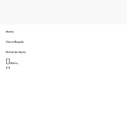
Home
Classificação
Portal do Socio
Menu
Fechar
Home
Clube
História
Marcha
Sede
Instalações