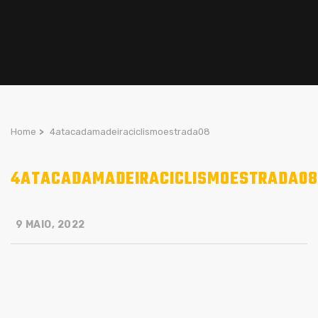
Home
>
4atacadamadeiraciclismoestrada08
4ATACADAMADEIRACICLISMOESTRADA08
9 MAIO, 2022