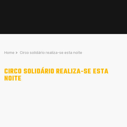
Home
>
Circo solidário realiza-se esta noite
CIRCO SOLIDÁRIO REALIZA-SE ESTA
NOITE