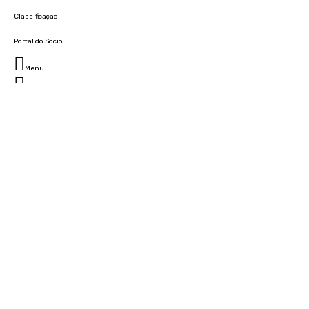
Classificação
Portal do Socio
Menu
Fechar
Home
Clube
História
Marcha
Sede
Instalações
Cidade Desportiva
Estádio da Madeira
Cristiano Ronaldo Campus Futebol
Museu