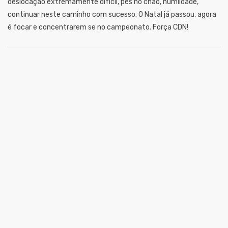
deslocação extremamente difícil, pés no chão, humildade,
continuar neste caminho com sucesso. O Natal já passou, agora
é focar e concentrarem se no campeonato. Força CDN!