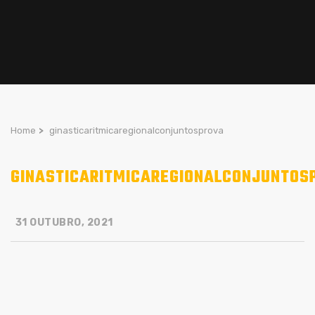
Home
>
ginasticaritmicaregionalconjuntosprova
GINASTICARITMICAREGIONALCONJUNTOS
31 OUTUBRO, 2021