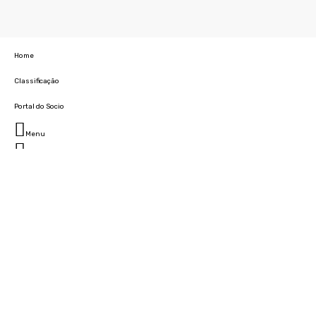
Home
Classificação
Portal do Socio
Menu
Fechar
Home
Clube
História
Marcha
Sede
Instalações
Cidade Desportiva