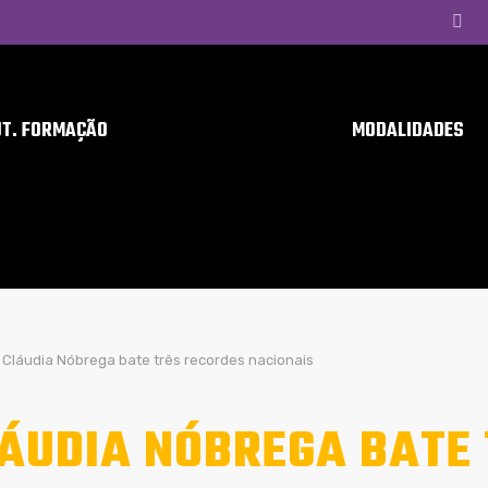
UT. FORMAÇÃO
MODALIDADES
Cláudia Nóbrega bate três recordes nacionais
ÁUDIA NÓBREGA BATE