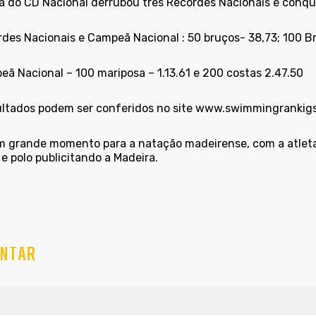
ta do CD Nacional derrubou três Recordes Nacionais e conqu
rdes Nacionais e Campeã Nacional : 50 bruços- 38,73; 100 B
eã Nacional – 100 mariposa – 1.13.61 e 200 costas 2.47.50
ultados podem ser conferidos no site
www.swimmingrankigs
m grande momento para a natação madeirense, com a atleta
e polo publicitando a Madeira.
NTAR