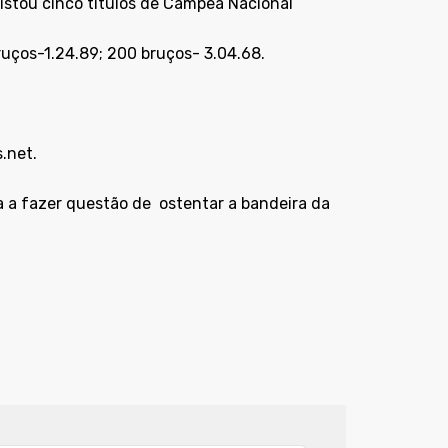
istou cinco títulos de Campeã Nacional
ruços-1.24.89; 200 bruços- 3.04.68.
.net
.
 a fazer questão de
ostentar a bandeira da