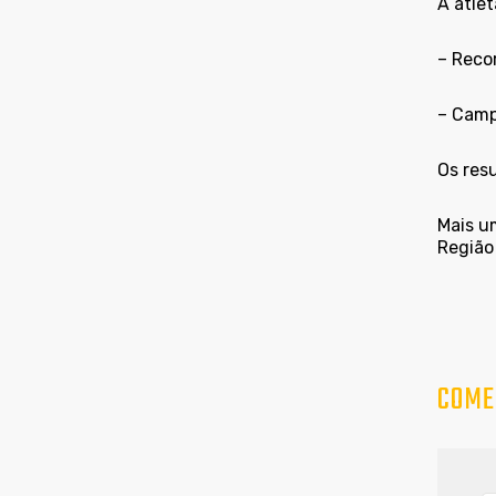
A atle
– Reco
– Camp
Os res
Mais u
Região 
COME