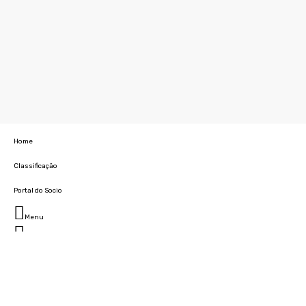
Home
Classificação
Portal do Socio
Menu
Fechar
Home
Clube
História