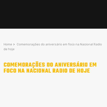
Home
>
Comemorações do aniversário em foco na Nacional Radio
de hoje
COMEMORAÇÕES DO ANIVERSÁRIO EM
FOCO NA NACIONAL RADIO DE HOJE