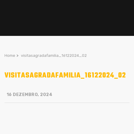
Home
>
visitasagradafamilia_16122024_02
VISITASAGRADAFAMILIA_16122024_02
16 DEZEMBRO, 2024