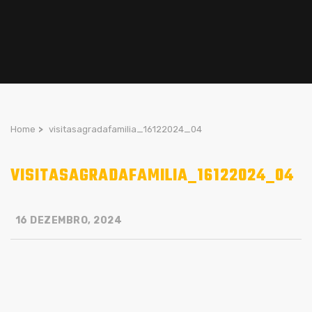
Home
>
visitasagradafamilia_16122024_04
VISITASAGRADAFAMILIA_16122024_04
16 DEZEMBRO, 2024