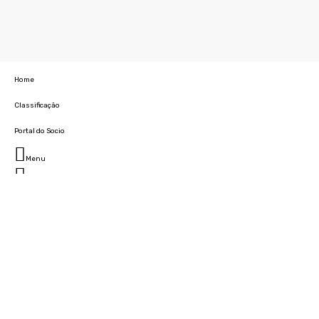
Home
Classificação
Portal do Socio
Menu
Fechar
Home
Clube
História
Marcha
Sede
Instalações