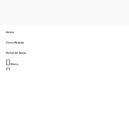
Home
Classificação
Portal do Socio
Menu
Fechar
Home
Clube
História
Marcha
Sede
Instalações