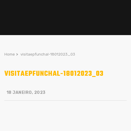
Home
>
visitaepfunchal-18012023_03
VISITAEPFUNCHAL-18012023_03
18 JANEIRO, 2023